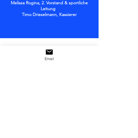
Melissa Rogina, 2. Vorstand & sportliche
Leitung
Timo Drieselmann, Kassierer
Unser Hauptverein
Email
https://www.sv-boeblingen.de